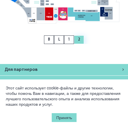
B
L
1
2
Для партнеров
Компания
Этот сайт использует cookie-файлы и другие технологии,
чтобы помочь Вам в навигации, а также для предоставления
Юридическая информация
лучшего пользовательского опыта и анализа использования
наших продуктов и услуг.
© 2026 Korston Club Hotel.
Все права защищены.
Принять