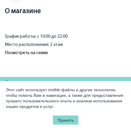
О магазине
График работы: с 10:00 до 22:00
Место расположения: 2 этаж
Посмотреть на схеме
Для партнеров
Этот сайт использует cookie-файлы и другие технологии,
чтобы помочь Вам в навигации, а также для предоставления
Компания
лучшего пользовательского опыта и анализа использования
наших продуктов и услуг.
Юридическая информация
Принять
© 2026 Korston Club Hotel.
Все права защищены.