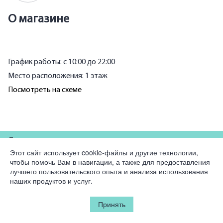
О магазине
График работы: с 10:00 до 22:00
Место расположения: 1 этаж
Посмотреть на схеме
Для партнеров
Этот сайт использует cookie-файлы и другие технологии,
чтобы помочь Вам в навигации, а также для предоставления
Компания
лучшего пользовательского опыта и анализа использования
наших продуктов и услуг.
Юридическая информация
Принять
© 2026 Korston Club Hotel.
Все права защищены.