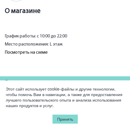
О магазине
График работы: с 10:00 до 22:00
Место расположения: L этаж
Посмотреть на схеме
Для партнеров
Этот сайт использует cookie-файлы и другие технологии,
чтобы помочь Вам в навигации, а также для предоставления
Компания
лучшего пользовательского опыта и анализа использования
наших продуктов и услуг.
Юридическая информация
Принять
© 2026 Korston Club Hotel.
Все права защищены.