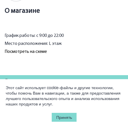
О магазине
График работы: с 9:00 до 22:00
Место расположения: L этаж
Посмотреть на схеме
Для партнеров
Этот сайт использует cookie-файлы и другие технологии,
чтобы помочь Вам в навигации, а также для предоставления
Компания
лучшего пользовательского опыта и анализа использования
наших продуктов и услуг.
Юридическая информация
Принять
© 2026 Korston Club Hotel.
Все права защищены.