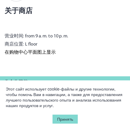
关于商店
营业时间: from 9 a. m. to 10 p. m.
商店位置: L floor
在购物中心平面图上显示
為合作夥伴
Этот сайт использует cookie-файлы и другие технологии,
чтобы помочь Вам в навигации, а также для предоставления
公司
лучшего пользовательского опыта и анализа использования
наших продуктов и услуг.
法律資訊
Принять