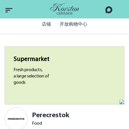
店铺
开放购物中心
Supermarket
Fresh products,
a large selection of
goods
Perecrestok
Food