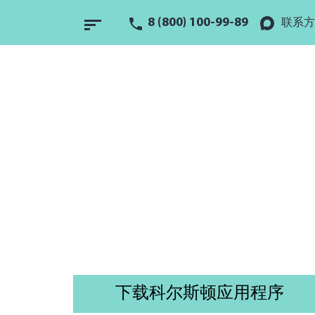
8 (800) 100-99-89
联系方
科尔斯顿
加入我们的积分返现活动，享受
均可获得高达 10%的积分返现
图，更加惬意。
下载科尔斯顿应用程序