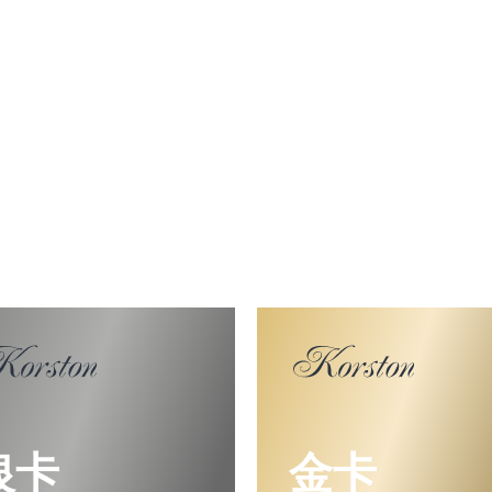
银卡
金卡