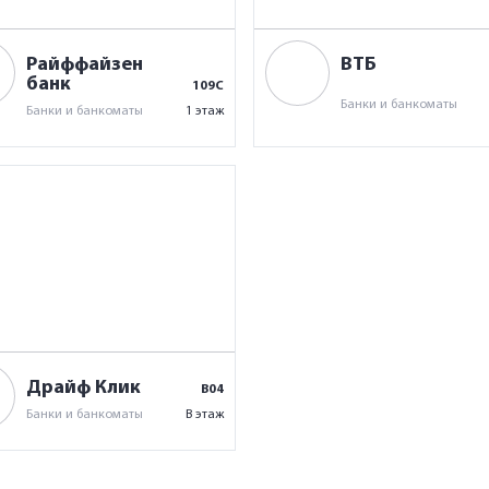
Райффайзен
ВТБ
банк
109С
Банки и банкоматы
Банки и банкоматы
1 этаж
Драйф Клик
B04
Банки и банкоматы
B этаж