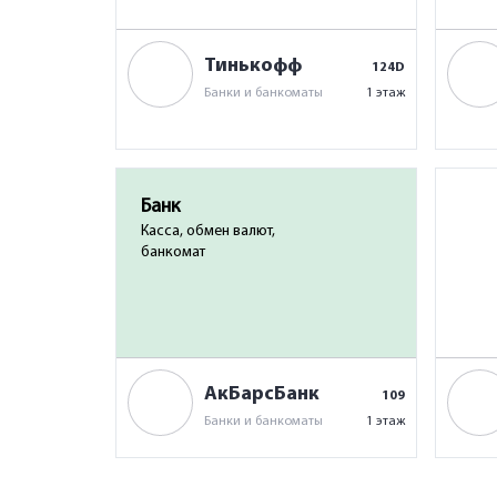
Тинькофф
124D
Банки и банкоматы
1 этаж
Банк
Касса, обмен валют,
банкомат
АкБарсБанк
109
Банки и банкоматы
1 этаж