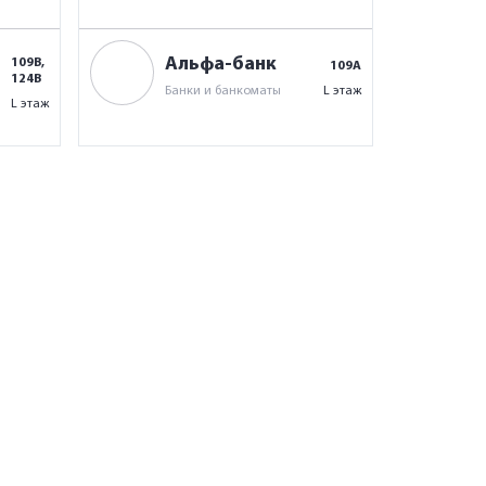
Альфа-банк
109В,
109А
124В
Банки и банкоматы
L этаж
L этаж