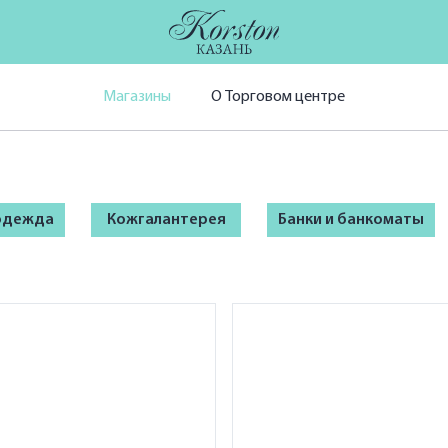
Магазины
О Торговом центре
 одежда
Кожгалантерея
Банки и банкоматы