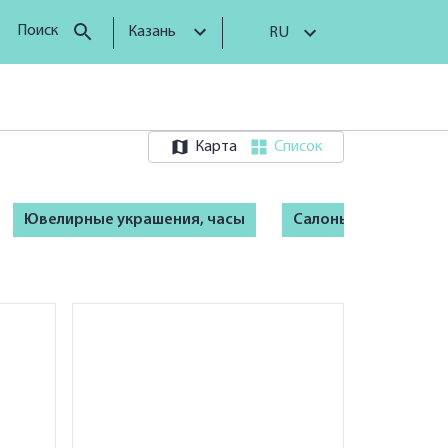
Поиск
Казань
RU
Карта
Список
Ювелирные украшения, часы
Салоны красоты и S