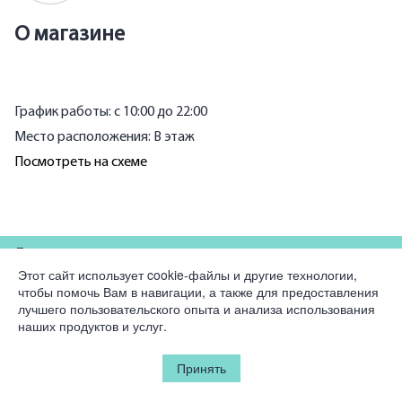
О магазине
График работы: с 10:00 до 22:00
Место расположения: В этаж
Посмотреть на схеме
Для партнеров
Этот сайт использует cookie-файлы и другие технологии,
чтобы помочь Вам в навигации, а также для предоставления
Компания
лучшего пользовательского опыта и анализа использования
наших продуктов и услуг.
Юридическая информация
Принять
© 2026 Korston Club Hotel.
Все права защищены.