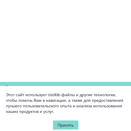
Для партнеров
Этот сайт использует cookie-файлы и другие технологии,
чтобы помочь Вам в навигации, а также для предоставления
Компания
лучшего пользовательского опыта и анализа использования
наших продуктов и услуг.
Юридическая информация
Принять
© 2026 Korston Club Hotel.
Все права защищены.