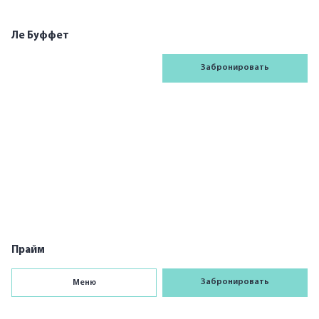
1
Ле Буффет
Забронировать
1
Прайм
Забронировать
Меню