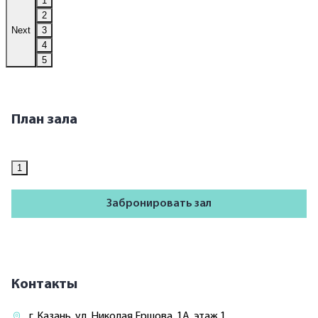
1
2
Next
3
4
5
План зала
1
Забронировать зал
Контакты
г. Казань, ул. Николая Ершова, 1А, этаж 1