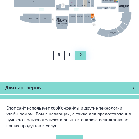
B
1
2
Для партнеров
Компания
Этот сайт использует cookie-файлы и другие технологии,
чтобы помочь Вам в навигации, а также для предоставления
Юридическая информация
лучшего пользовательского опыта и анализа использования
наших продуктов и услуг.
© 2026 Korston Club Hotel.
Все права защищены.