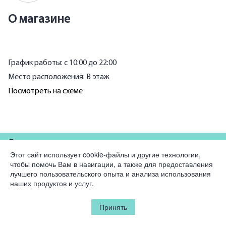
О магазине
График работы: с 10:00 до 22:00
Место расположения: B этаж
Посмотреть на схеме
Для партнеров
Этот сайт использует cookie-файлы и другие технологии,
чтобы помочь Вам в навигации, а также для предоставления
Компания
лучшего пользовательского опыта и анализа использования
наших продуктов и услуг.
Юридическая информация
Принять
© 2026 Korston Club Hotel.
Все права защищены.