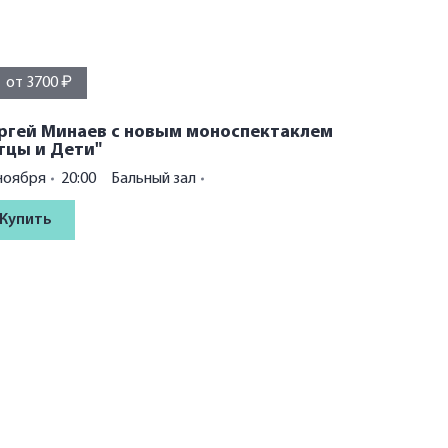
от 3700 ₽
ргей Минаев с новым моноспектаклем
тцы и Дети"
ноября
20:00
Бальный зал
Купить