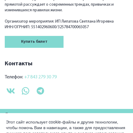
прямотой рассуждает о современных трендах, привычках и
изменившихся правилах жизни.
Организатор мероприятия: ИП Липатова Светлана Игоревна
ИНН/ОГРНИП: 551402960600/325784700065057
Купить билет
Контакты
Телефон:
+7 843 279 30 79
Для партнеров
Этот сайт использует cookie-файлы и другие технологии,
чтобы помочь Вам в навигации, а также для предоставления
Компания