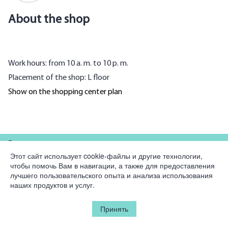
About the shop
Work hours: from 10 a. m. to 10 p. m.
Placement of the shop: L floor
Show on the shopping center plan
For partners
Этот сайт использует cookie-файлы и другие технологии,
чтобы помочь Вам в навигации, а также для предоставления
Company
лучшего пользовательского опыта и анализа использования
наших продуктов и услуг.
Legal information
Принять
© 2026 Korston Club Hotel.
All rights reserved.