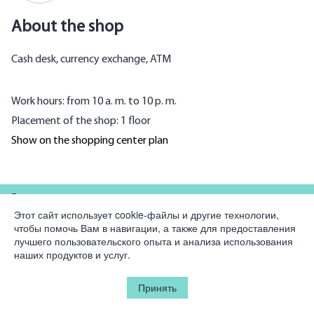
About the shop
Cash desk, currency exchange, ATM
Work hours: from 10 a. m. to 10 p. m.
Placement of the shop: 1 floor
Show on the shopping center plan
For partners
Этот сайт использует cookie-файлы и другие технологии,
чтобы помочь Вам в навигации, а также для предоставления
Company
лучшего пользовательского опыта и анализа использования
наших продуктов и услуг.
Legal information
Принять
© 2026 Korston Club Hotel.
All rights reserved.