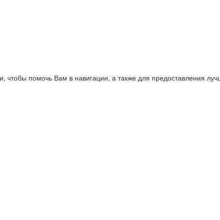
ии, чтобы помочь Вам в навигации, а также для предоставления луч
ния
Юридическая информац
Документы
Политика обработки персональных да
омпаний Корстон
Пользовательское соглашение