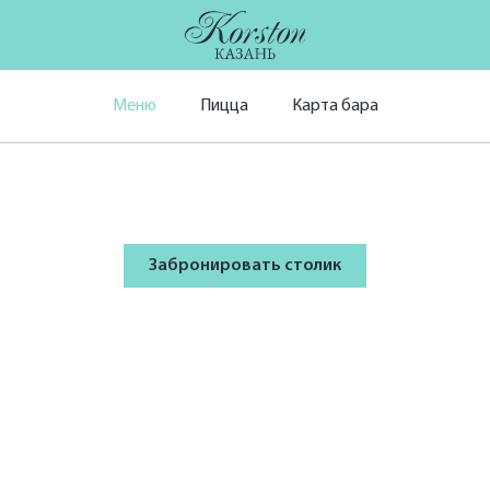
Меню
Пицца
Карта бара
Забронировать столик