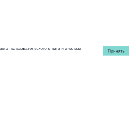
шего пользовательского опыта и анализа
Принять
ия
нных