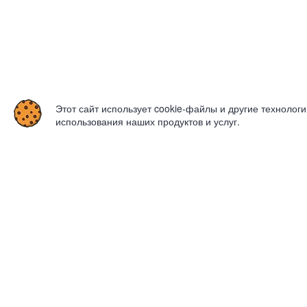
Этот сайт использует cookie-файлы и другие технолог
использования наших продуктов и услуг.
Для партнеров
Компа
ИТ - решения
Контакты
Стать партнером Пре-пати
Тендеры
Стать партнером Фуд Молл
Группа к
Партнерская программа
Вакансии
Реквизиты
Главная