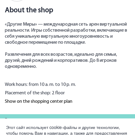
About the shop
«Другие Миры» — международная сеть арен виртуальной
реальности. Игры собственной разработки, включающие в
себя уникальную виртуальную многоуровневость и
свободное перемещение по площадке.
Развлечения для всех возрастов, идеально для семьи,
друзей, дней рождений и корпоративов. До 8 игроков
одновременно.
Work hours: from 10 a. m. to 10 p. m.
Placement of the shop: 2 floor
Show on the shopping center plan
For partners
Этот сайт использует cookie-файлы и другие технологии,
чтобы помочь Вам в навигации, а также для предоставления
Company