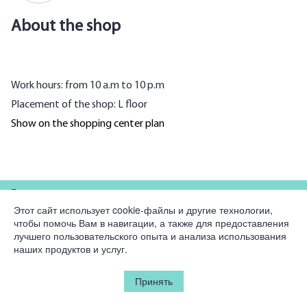
About the shop
Work hours: from 10 a.m to 10 p.m
Placement of the shop: L floor
Show on the shopping center plan
For partners
Этот сайт использует cookie-файлы и другие технологии,
чтобы помочь Вам в навигации, а также для предоставления
Company
лучшего пользовательского опыта и анализа использования
наших продуктов и услуг.
Legal information
Принять
© 2026 Korston Club Hotel.
All rights reserved.