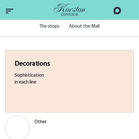
The shops
About the Mall
Decorations
Sophistication
in each line
Other