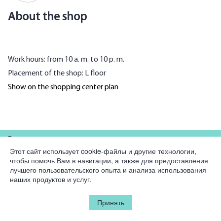
About the shop
Work hours: from 10 a. m. to 10 p. m.
Placement of the shop: L floor
Show on the shopping center plan
For partners
Этот сайт использует cookie-файлы и другие технологии,
чтобы помочь Вам в навигации, а также для предоставления
Company
лучшего пользовательского опыта и анализа использования
наших продуктов и услуг.
Legal information
Принять
© 2026 Korston Club Hotel.
All rights reserved.