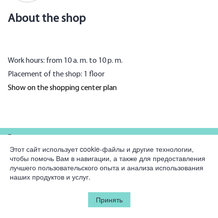
About the shop
Work hours: from 10 a. m. to 10 p. m.
Placement of the shop: 1 floor
Show on the shopping center plan
For partners
Этот сайт использует cookie-файлы и другие технологии,
чтобы помочь Вам в навигации, а также для предоставления
Company
лучшего пользовательского опыта и анализа использования
наших продуктов и услуг.
Legal information
Принять
© 2026 Korston Club Hotel.
All rights reserved.