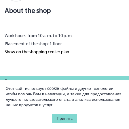
About the shop
Work hours: from 10 a. m. to 10 p. m.
Placement of the shop: 1 floor
Show on the shopping center plan
For partners
Этот сайт использует cookie-файлы и другие технологии,
чтобы помочь Вам в навигации, а также для предоставления
Company
лучшего пользовательского опыта и анализа использования
наших продуктов и услуг.
Legal information
Принять
© 2026 Korston Club Hotel.
All rights reserved.