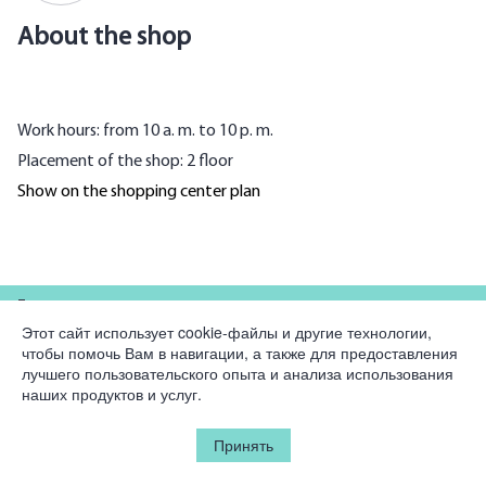
About the shop
Work hours: from 10 a. m. to 10 p. m.
Placement of the shop: 2 floor
Show on the shopping center plan
For partners
Этот сайт использует cookie-файлы и другие технологии,
чтобы помочь Вам в навигации, а также для предоставления
Company
лучшего пользовательского опыта и анализа использования
наших продуктов и услуг.
Legal information
Принять
© 2026 Korston Club Hotel.
All rights reserved.