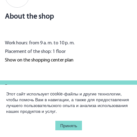
About the shop
Work hours: from 9 a. m. to 10 p. m.
Placement of the shop: 1 floor
Show on the shopping center plan
For partners
Этот сайт использует cookie-файлы и другие технологии,
чтобы помочь Вам в навигации, а также для предоставления
Company
лучшего пользовательского опыта и анализа использования
наших продуктов и услуг.
Legal information
Принять
© 2026 Korston Club Hotel.
All rights reserved.