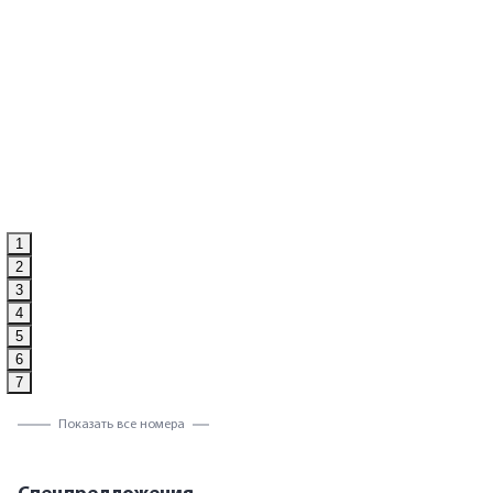
Если Вам нравится менять что-то в своей жизни и радовать
себя новыми приключениями, то экскурсии в Серпухове
Просторный двухкомнатный номер располагает собственной
ждут Вас!
оборудованной кухней и гостиной.
Путеводитель по Серпухову
Купить
1
2
3
4
5
6
7
Показать все номера