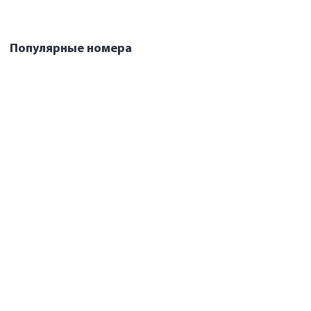
Кинотеатр
Популярные номера
Делюкс
Номер повышенной комфортности, оборудован всем необходимым для
проживания.