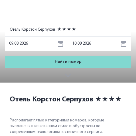
Отель Корстон Серпухов
★
★
★
★
Найти номер
Химчистка и прачечная предоставляет услуги на самом
современном уровне.
Отель Корстон Серпухов ★★★★
Акции
Располагает пятью категориями номеров, которые
выполнены в изысканном стиле и обустроены по
Прайс Лист
современным технологиям гостиничного сервиса.