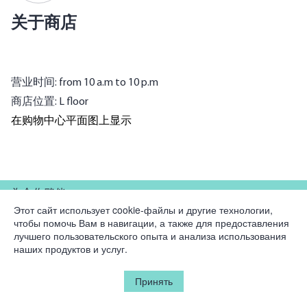
关于商店
营业时间: from 10 a.m to 10 p.m
商店位置: L floor
在购物中心平面图上显示
為合作夥伴
Этот сайт использует cookie-файлы и другие технологии,
чтобы помочь Вам в навигации, а также для предоставления
公司
лучшего пользовательского опыта и анализа использования
наших продуктов и услуг.
法律資訊
Принять