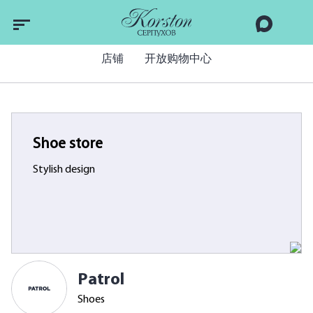
店铺
开放购物中心
Shoe store
Stylish design
Patrol
Shoes