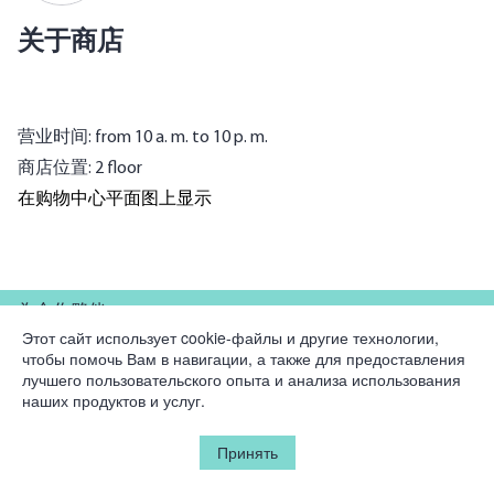
关于商店
营业时间: from 10 a. m. to 10 p. m.
商店位置: 2 floor
在购物中心平面图上显示
為合作夥伴
Этот сайт использует cookie-файлы и другие технологии,
чтобы помочь Вам в навигации, а также для предоставления
公司
лучшего пользовательского опыта и анализа использования
наших продуктов и услуг.
法律資訊
Принять