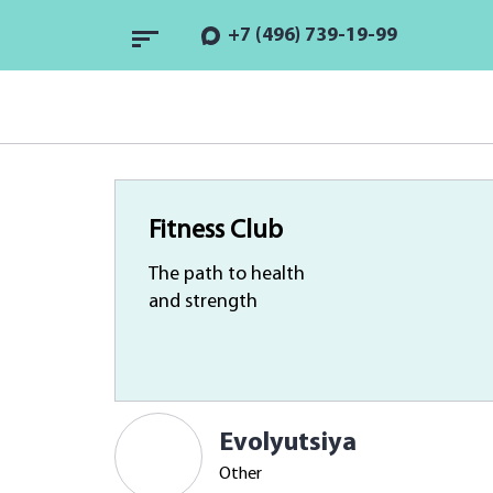
+7 (496) 739-19-99
Fitness Club
The path to health
and strength
Evolyutsiya
Other