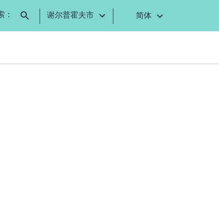
索：
谢尔普霍夫市
简体