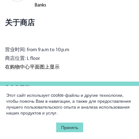
Banks
关于商店
营业时间: from 9 a.m to 10 p.m
商店位置: L floor
在购物中心平面图上显示
為合作夥伴
Этот сайт использует cookie-файлы и другие технологии,
чтобы помочь Вам в навигации, а также для предоставления
公司
лучшего пользовательского опыта и анализа использования
наших продуктов и услуг.
法律資訊
Принять