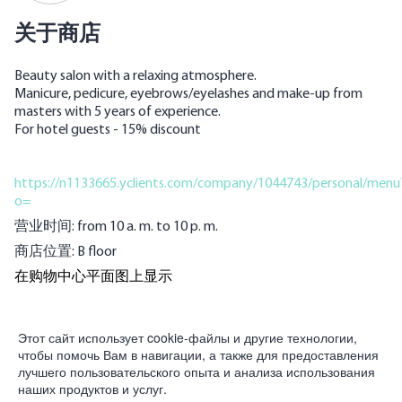
关于商店
Beauty salon with a relaxing atmosphere.
Manicure, pedicure, eyebrows/eyelashes and make-up from
masters with 5 years of experience.
For hotel guests - 15% discount
https://n1133665.yclients.com/company/1044743/personal/menu
o=
营业时间: from 10 a. m. to 10 p. m.
商店位置: B floor
在购物中心平面图上显示
為合作夥伴
Этот сайт использует cookie-файлы и другие технологии,
чтобы помочь Вам в навигации, а также для предоставления
公司
лучшего пользовательского опыта и анализа использования
наших продуктов и услуг.