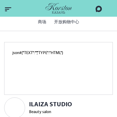
商场
开放购物中心
json#{"TEXT":"","TYPE":"HTML"}
ILAIZA STUDIO
Beauty salon