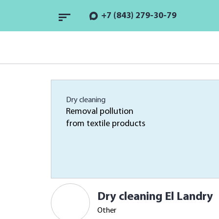
+7 (843) 279-30-79
Dry cleaning
Removal pollution
from textile products
Dry cleaning El Landry
Other