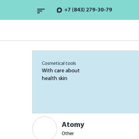
+7 (843) 279-30-79
Cosmetical tools
With care about
health skin
Atomy
Other