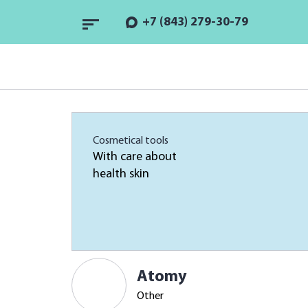
+7 (843) 279-30-79
Cosmetical tools
With care about
health skin
Atomy
Other